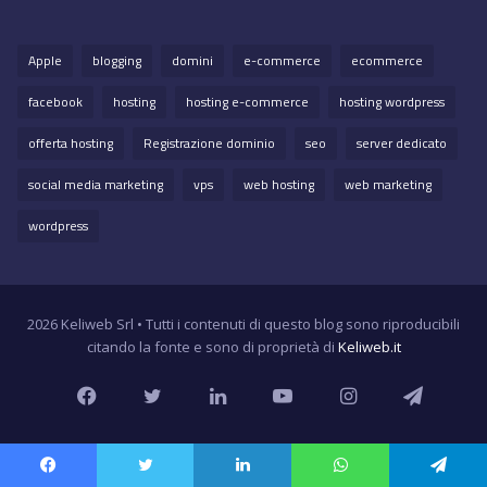
Apple
blogging
domini
e-commerce
ecommerce
facebook
hosting
hosting e-commerce
hosting wordpress
offerta hosting
Registrazione dominio
seo
server dedicato
social media marketing
vps
web hosting
web marketing
wordpress
2026 Keliweb Srl • Tutti i contenuti di questo blog sono riproducibili
citando la fonte e sono di proprietà di
Keliweb.it
Facebook
Twitter
LinkedIn
YouTube
Instagram
Teleg
Facebook
Twitter
LinkedIn
WhatsApp
Telegram