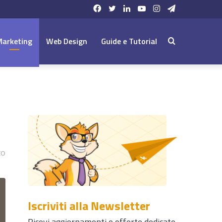
Facebook
Twitter
LinkedIn
YouTube
Instagram
Telegram
Marketing
Web Design
Guide e Tutorial
Cerca:
to
Iscriviti alla Newsletter
Ricevi aggiornamenti e offerte dedicate