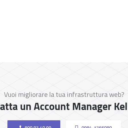
Vuoi migliorare la tua infrastruttura web?
atta un Account Manager Ke
800.97.40.99
0984-1766080