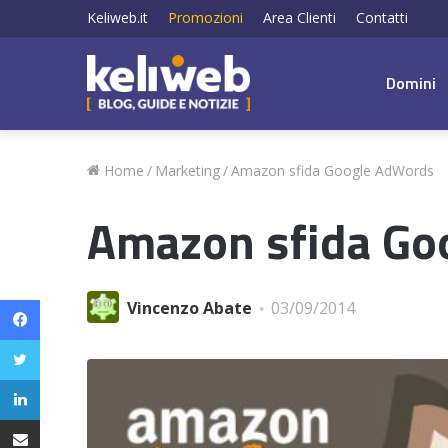
Keliweb.it
Promozioni
Area Clienti
Contatti
Domini
Home
/
Marketing
/
Amazon sfida Google AdWords
Amazon sfida Go
Facebook
Vincenzo Abate
03/09/2014
Twitter
LinkedIn
Condividi via email