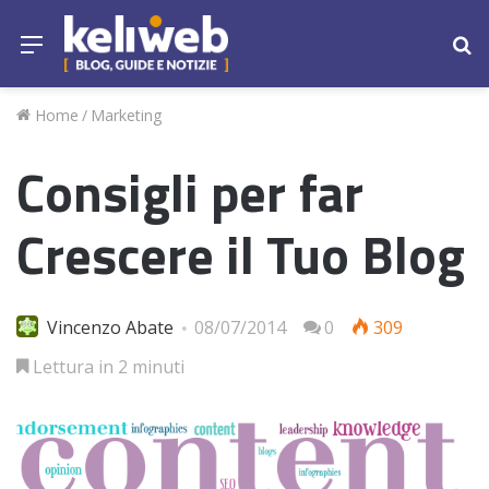
Menu
Ce
Home
/
Marketing
Consigli per far
Crescere il Tuo Blog
Vincenzo Abate
08/07/2014
0
309
Lettura in 2 minuti