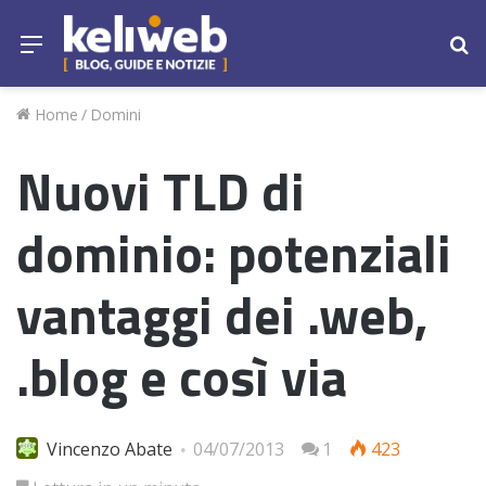
Menu
Ce
Home
/
Domini
Nuovi TLD di
dominio: potenziali
vantaggi dei .web,
.blog e così via
Vincenzo Abate
04/07/2013
1
423