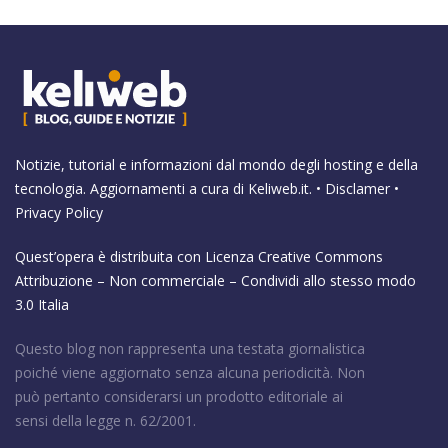
Notizie, tutorial e informazioni dal mondo degli hosting e della
tecnologia. Aggiornamenti a cura di
Keliweb.it
. •
Disclamer
•
Privacy Policy
Quest’opera è distribuita con Licenza
Creative Commons
Attribuzione – Non commerciale – Condividi allo stesso modo
3.0 Italia
Questo blog non rappresenta una testata giornalistica
poiché viene aggiornato senza alcuna periodicità. Non
può pertanto considerarsi un prodotto editoriale ai
sensi della legge n. 62/2001.