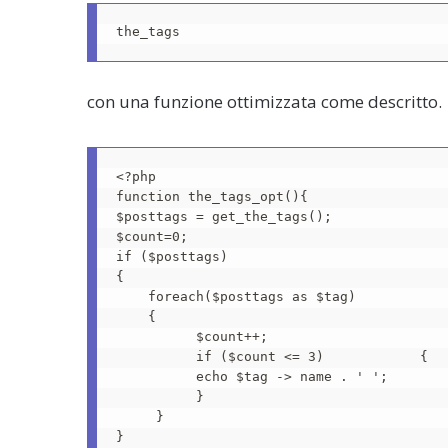
the_tags
con una funzione ottimizzata come descritto.
<?php

function the_tags_opt(){

$posttags = get_the_tags();

$count=0;

if ($posttags) 

{

    foreach($posttags as $tag) 

    {

          $count++;

          if ($count <= 3)            {   
          echo $tag -> name . ' ';

          }

     }

}
