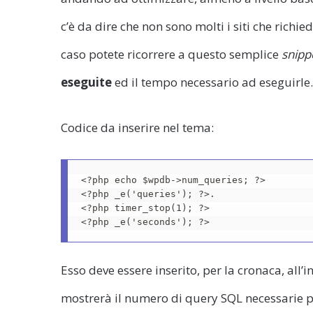
c’è da dire che non sono molti i siti che richie
caso potete ricorrere a questo semplice
snipp
eseguite
ed il tempo necessario ad eseguirle.
Codice da inserire nel tema:
<?php echo $wpdb->num_queries; ?> 

<?php _e('queries'); ?>. 

<?php timer_stop(1); ?> 

<?php _e('seconds'); ?>
Esso deve essere inserito, per la cronaca, all’i
mostrerà il numero di query SQL necessarie pe