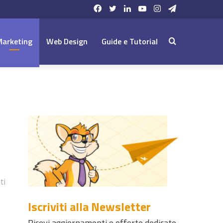
Facebook
Twitter
LinkedIn
YouTube
Instagram
Telegram
Marketing
Web Design
Guide e Tutorial
Cerca:
ti
Iscriviti alla Newsletter
Ricevi aggiornamenti e offerte dedicate