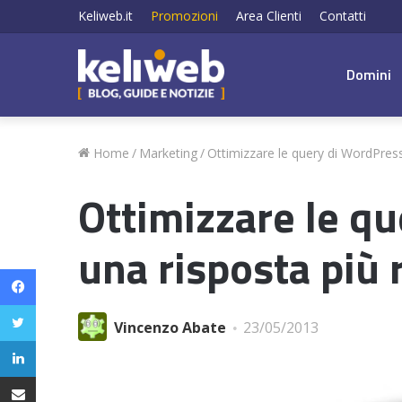
Keliweb.it
Promozioni
Area Clienti
Contatti
Domini
Home
/
Marketing
/
Ottimizzare le query di WordPress
Ottimizzare le q
una risposta più 
Facebook
Twitter
Vincenzo Abate
23/05/2013
LinkedIn
Condividi via email