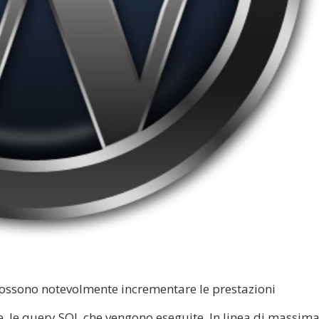
possono notevolmente incrementare le prestazioni
e, le query SQL che vengono eseguite.
In linea di massim