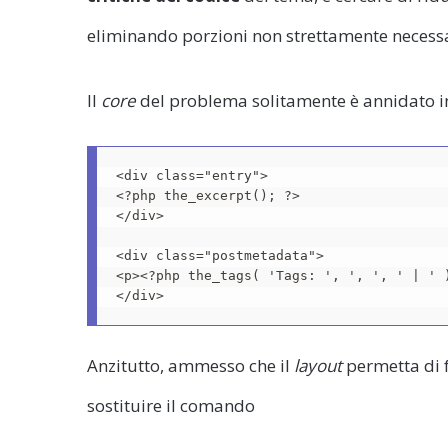
eliminando porzioni non strettamente necessa
Il
core
del problema solitamente è annidato in
<div class="entry">

<?php the_excerpt(); ?>

</div>	

<div class="postmetadata">

<p><?php the_tags( 'Tags: ', ', ', ' | ' )
</div>
Anzitutto, ammesso che il
layout
permetta di f
sostituire il comando