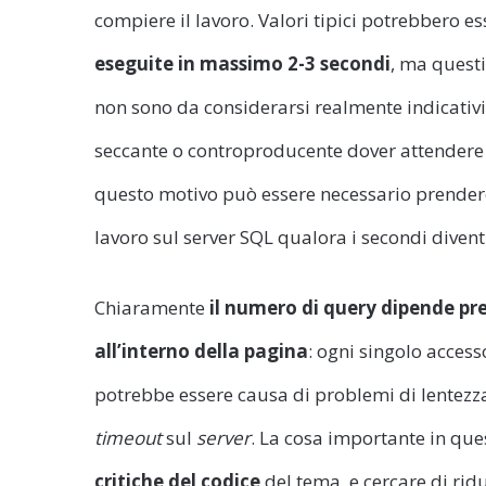
compiere il lavoro. Valori tipici potrebbero 
eseguite in massimo 2-3 secondi
, ma quest
non sono da considerarsi realmente indicativi, 
seccante o controproducente dover attendere i
questo motivo può essere necessario prendere
lavoro sul server SQL qualora i secondi divent
Chiaramente
il numero di query dipende pr
all’interno della pagina
: ogni singolo access
potrebbe essere causa di problemi di lentezza d
timeout
sul
server
. La cosa importante in ques
critiche del codice
del tema, e cercare di rid