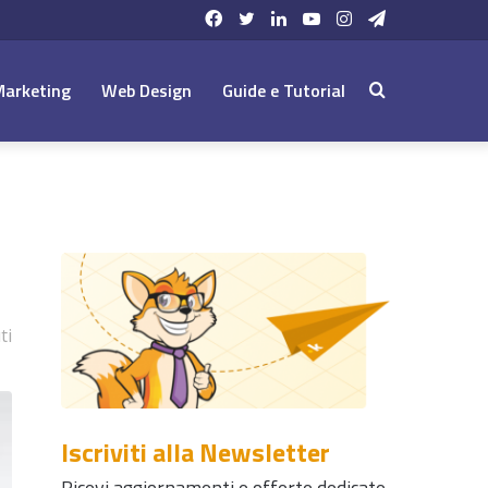
Facebook
Twitter
LinkedIn
YouTube
Instagram
Telegram
Marketing
Web Design
Guide e Tutorial
Cerca:
ti
Iscriviti alla Newsletter
Ricevi aggiornamenti e offerte dedicate