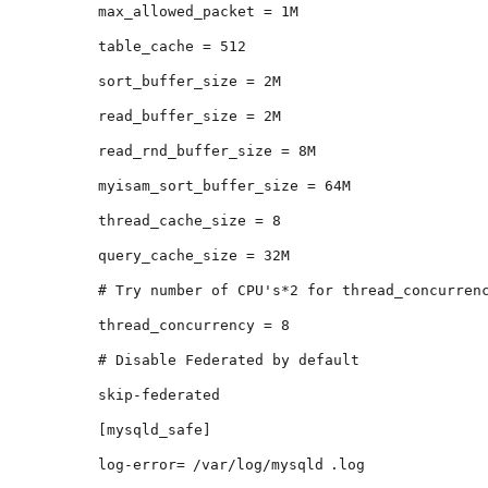
max_allowed_packet = 1M
table_cache = 512
sort_buffer_size = 2M
read_buffer_size = 2M
read_rnd_buffer_size = 8M
myisam_sort_buffer_size = 64M
thread_cache_size = 8
query_cache_size = 32M
# Try number of CPU's*2 for thread_concurren
thread_concurrency = 8
# Disable Federated by default
skip-federated
[mysqld_safe]
log-error=
/var/log/mysqld
.log