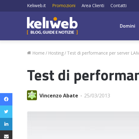
Keliweb.it
Promozioni
Area Clienti
Contatti
Domini
Home
/
Hosting
/
Test di performance per server LA
Test di performa
Facebook
Vincenzo Abate
25/03/2013
Twitter
LinkedIn
Condividi via email