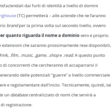
nd
aziendali dai furti di identità a livello di domini
inghouse
(TC) permetterà – alle aziende che ne faranno
prio
brand
per la prima volta sul secondo livello, ovvero
 per quanto riguarda il nome a dominio
vero e proprio.
e estensioni che saranno prossimamente rese disponibili,
drink, .film, .music, .game, .shop
e
.read
. A questo punto
 di concorrenti che cercheranno di accaparrarsi il
nerando delle potenziali “guerre” a livello commerciale
re e regolamentare dall’inizio. Tecnicamente, quindi, ta
nte un
database
centralizzato di nomi che servirà a
di registrazione.