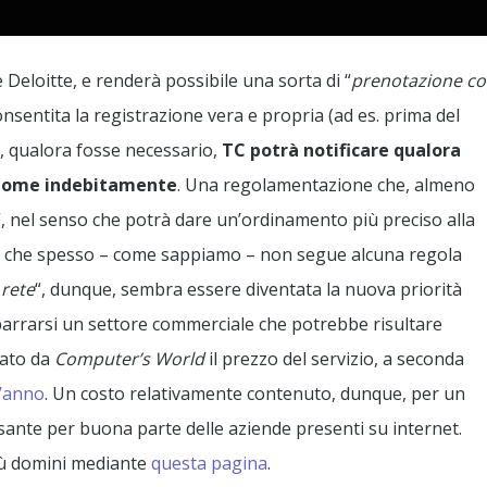
e Deloitte, e renderà possibile una sorta di “
prenotazione c
nsentita la registrazione vera e propria (ad es. prima del
, qualora fosse necessario,
TC potrà notificare qualora
l nome indebitamente
. Una regolamentazione che, almeno
e”, nel senso che potrà dare un’ordinamento più preciso alla
ni, che spesso – come sappiamo – non segue alcuna regola
 rete
“, dunque, sembra essere diventata la nuova priorità
aparrarsi un settore commerciale che potrebbe risultare
tato da
Computer’s World
il prezzo del servizio, a seconda
l’anno
. Un costo relativamente contenuto, dunque, per un
sante per buona parte delle aziende presenti su internet.
più domini mediante
questa pagina
.