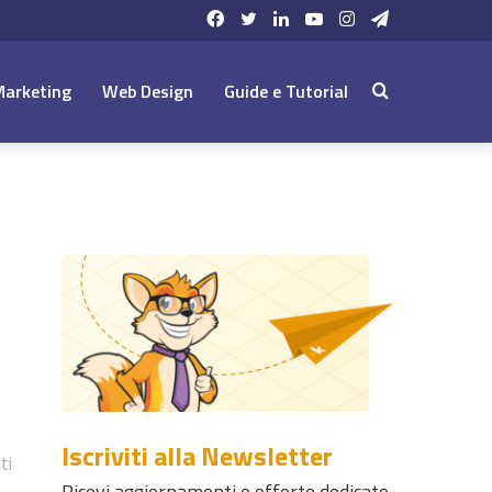
Facebook
Twitter
LinkedIn
YouTube
Instagram
Telegram
Marketing
Web Design
Guide e Tutorial
Cerca:
Iscriviti alla Newsletter
ti
Ricevi aggiornamenti e offerte dedicate