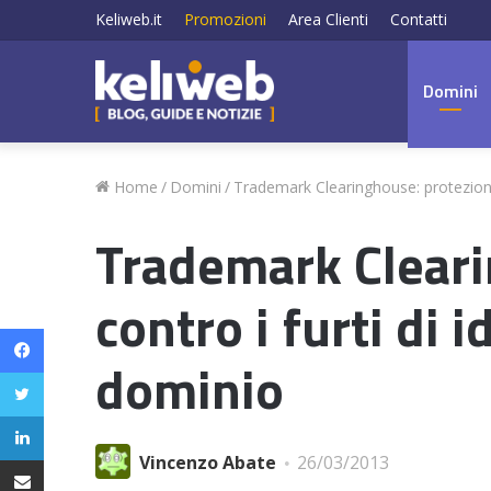
Keliweb.it
Promozioni
Area Clienti
Contatti
Domini
Home
/
Domini
/
Trademark Clearinghouse: protezione 
Trademark Cleari
contro i furti di 
Facebook
dominio
Twitter
LinkedIn
Condividi via email
Vincenzo Abate
26/03/2013