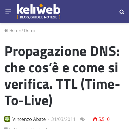
Menu
Ce
Home
/
Domini
Propagazione DNS:
che cos’è e come si
verifica. TTL (Time-
To-Live)
Vincenzo Abate
31/03/2011
1
5.510