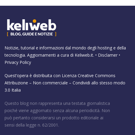
Notizie, tutorial e informazioni dal mondo degli hosting e della
tecnologia. Aggiornamenti a cura di
Keliweb.it
. •
Disclamer
•
Privacy Policy
Quest’opera è distribuita con Licenza
Creative Commons
Attribuzione – Non commerciale – Condividi allo stesso modo
3.0 Italia
Questo blog non rappresenta una testata giornalistica
poiché viene aggiornato senza alcuna periodicità. Non
può pertanto considerarsi un prodotto editoriale ai
sensi della legge n. 62/2001.