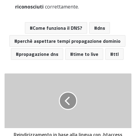
riconosciuti
correttamente.
Come funziona il DNS?
dns
perchè aspettare tempi propagazione dominio
propagazione dns
time to live
ttl
Reindirizzamento in base alla lingua con .htaccess